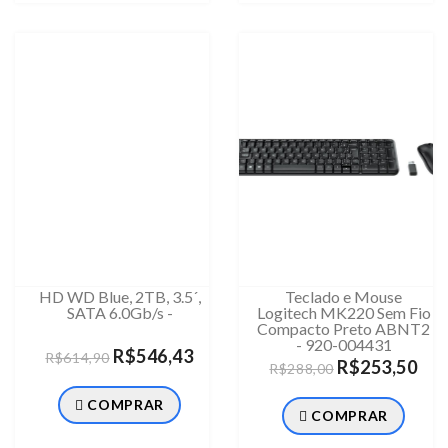
HD WD Blue, 2TB, 3.5´,
Teclado e Mouse
SATA 6.0Gb/s -
Logitech MK220 Sem Fio
Compacto Preto ABNT2
- 920-004431
R$546,43
R$614,90
R$253,50
R$288,00
COMPRAR
COMPRAR