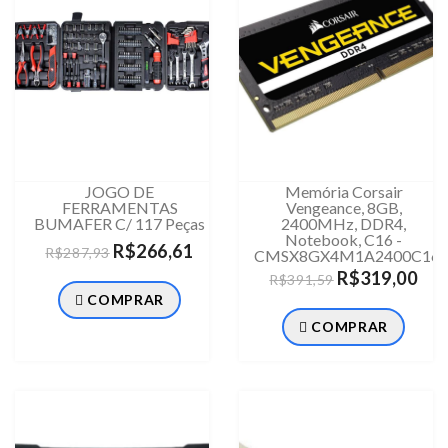
JOGO DE
Memória Corsair
FERRAMENTAS
Vengeance, 8GB,
BUMAFER C/ 117 Peças
2400MHz, DDR4,
Notebook, C16 -
R$266,61
R$287,93
CMSX8GX4M1A2400C16
R$319,00
R$391,59
COMPRAR
COMPRAR