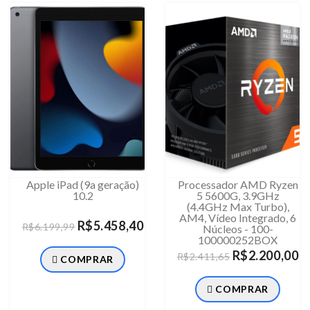
Apple iPad (9a geração)
Processador AMD Ryzen
10.2
5 5600G, 3.9GHz
(4.4GHz Max Turbo),
AM4, Vídeo Integrado, 6
R$5.458,40
R$6.199,99
Núcleos - 100-
100000252BOX
R$2.200,00
R$2.411,65
COMPRAR
COMPRAR