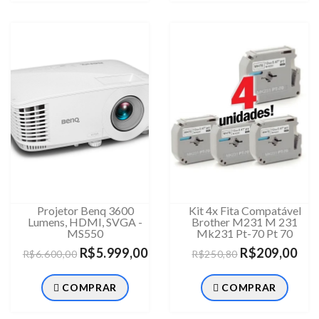
Projetor Benq 3600
Kit 4x Fita Compatá­vel
Lumens, HDMI, SVGA -
Brother M231 M 231
MS550
Mk231 Pt-70 Pt 70
R$5.999,00
R$209,00
R$6.600,00
R$250,80
COMPRAR
COMPRAR