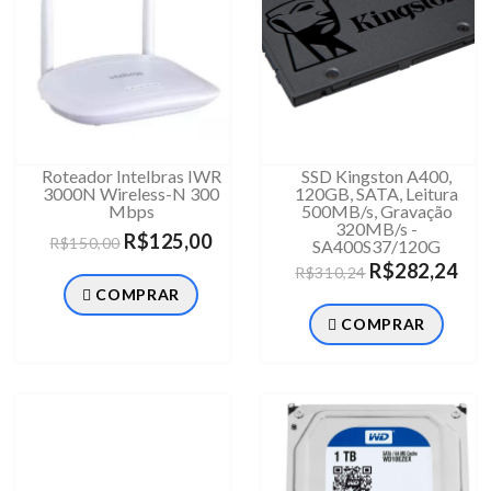
Roteador Intelbras IWR
SSD Kingston A400,
3000N Wireless-N 300
120GB, SATA, Leitura
Mbps
500MB/s, Gravação
320MB/s -
R$125,00
R$150,00
SA400S37/120G
R$282,24
R$310,24
COMPRAR
COMPRAR