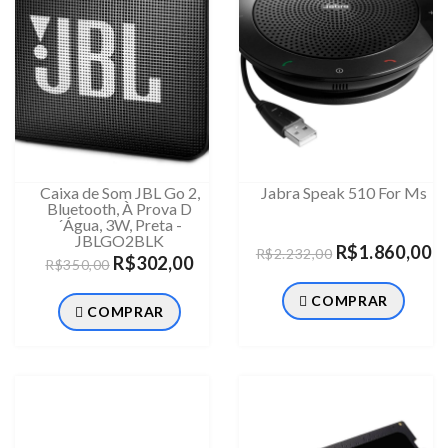
Caixa de Som JBL Go 2,
Jabra Speak 510 For Ms
Bluetooth, À Prova D
´Água, 3W, Preta -
JBLGO2BLK
R$1.860,00
R$2.232,00
R$302,00
R$350,00
COMPRAR
COMPRAR